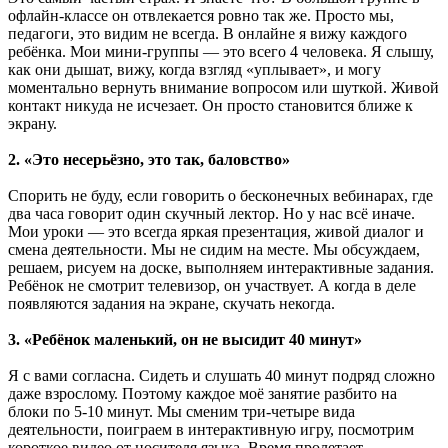
офлайн-классе он отвлекается ровно так же. Просто мы,
педагоги, это видим не всегда. В онлайне я вижу каждого
ребёнка. Мои мини-группы — это всего 4 человека. Я слышу,
как они дышат, вижу, когда взгляд «уплывает», и могу
моментально вернуть внимание вопросом или шуткой. Живой
контакт никуда не исчезает. Он просто становится ближе к
экрану.
2. «Это несерьёзно, это так, баловство»
Спорить не буду, если говорить о бесконечных вебинарах, где
два часа говорит один скучный лектор. Но у нас всё иначе.
Мои уроки — это всегда яркая презентация, живой диалог и
смена деятельности. Мы не сидим на месте. Мы обсуждаем,
решаем, рисуем на доске, выполняем интерактивные задания.
Ребёнок не смотрит телевизор, он участвует. А когда в деле
появляются задания на экране, скучать некогда.
3. «Ребёнок маленький, он не высидит 40 минут»
Я с вами согласна. Сидеть и слушать 40 минут подряд сложно
даже взрослому. Поэтому каждое моё занятие разбито на
блоки по 5-10 минут. Мы сменим три-четыре вида
деятельности, поиграем в интерактивную игру, посмотрим
короткое видео от носителя языка. Время пролетает