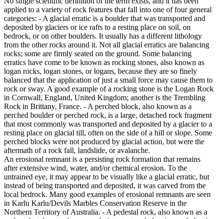
No single scientific definition of the term exists, and it has been
applied to a variety of rock features that fall into one of four general
categories: - A glacial erratic is a boulder that was transported and
deposited by glaciers or ice rafts to a resting place on soil, on
bedrock, or on other boulders. It usually has a different lithology
from the other rocks around it. Not all glacial erratics are balancing
rocks; some are firmly seated on the ground. Some balancing
erratics have come to be known as rocking stones, also known as
logan rocks, logan stones, or logans, because they are so finely
balanced that the application of just a small force may cause them to
rock or sway. A good example of a rocking stone is the Logan Rock
in Cornwall, England, United Kingdom; another is the Trembling
Rock in Brittany, France. - A perched block, also known as a
perched boulder or perched rock, is a large, detached rock fragment
that most commonly was transported and deposited by a glacier to a
resting place on glacial till, often on the side of a hill or slope. Some
perched blocks were not produced by glacial action, but were the
aftermath of a rock fall, landslide, or avalanche.
An erosional remnant is a persisting rock formation that remains
after extensive wind, water, and/or chemical erosion. To the
untrained eye, it may appear to be visually like a glacial erratic, but
instead of being transported and deposited, it was carved from the
local bedrock. Many good examples of erosional remnants are seen
in Karlu Karlu/Devils Marbles Conservation Reserve in the
Northern Territory of Australia. - A pedestal rock, also known as a